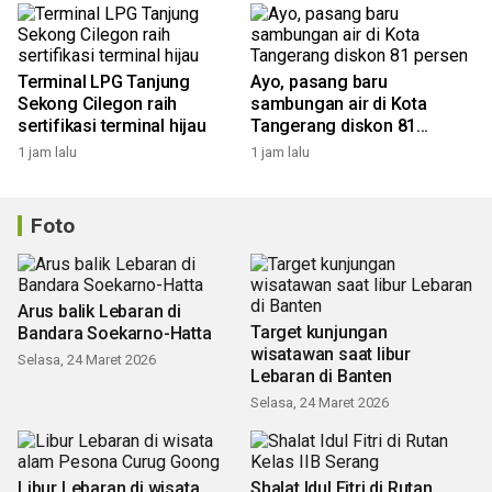
Terminal LPG Tanjung
Ayo, pasang baru
Sekong Cilegon raih
sambungan air di Kota
sertifikasi terminal hijau
Tangerang diskon 81
persen
1 jam lalu
1 jam lalu
Foto
Arus balik Lebaran di
Target kunjungan
Bandara Soekarno-Hatta
wisatawan saat libur
Selasa, 24 Maret 2026
Lebaran di Banten
Selasa, 24 Maret 2026
Libur Lebaran di wisata
Shalat Idul Fitri di Rutan