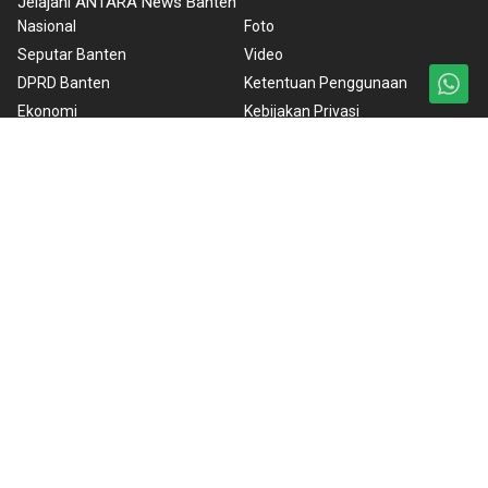
Jelajahi ANTARA News Banten
Nasional
Foto
Seputar Banten
Video
DPRD Banten
Ketentuan Penggunaan
Ekonomi
Kebijakan Privasi
Gaya Hidup
Kebijakan Cookie
Olahraga
Pedoman Media Siber
Kesra
Tentang Kami
Polhukam
Rilis Pers
BrandA
ANTARA Foto
Korporat
PPID