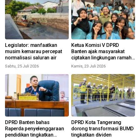
Legislator: manfaatkan
Ketua Komisi V DPRD
musim kemarau percepat
Banten ajak masyarakat
normalisasi saluran air
ciptakan lingkungan ramah
anak
Sabtu, 25 Juli 2026
Kamis, 23 Juli 2026
DPRD Banten bahas
DPRD Kota Tangerang
Raperda penyelenggaraan
dorong transformasi BUMD
pendidikan tingkatkan
tingkatkan dividen