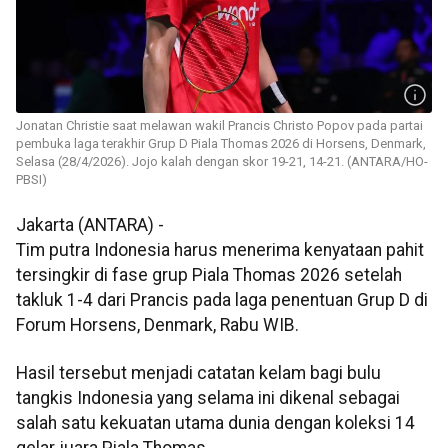
Jonatan Christie saat melawan wakil Prancis Christo Popov pada partai
pembuka laga terakhir Grup D Piala Thomas 2026 di Horsens, Denmark,
Selasa (28/4/2026). Jojo kalah dengan skor 19-21, 14-21. (ANTARA/HO-
PBSI)
Jakarta (ANTARA) -
Tim putra Indonesia harus menerima kenyataan pahit
tersingkir di fase grup Piala Thomas 2026 setelah
takluk 1-4 dari Prancis pada laga penentuan Grup D di
Forum Horsens, Denmark, Rabu WIB.
Hasil tersebut menjadi catatan kelam bagi bulu
tangkis Indonesia yang selama ini dikenal sebagai
salah satu kekuatan utama dunia dengan koleksi 14
gelar juara Piala Thomas.