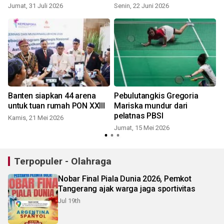
Jumat, 31 Juli 2026
Senin, 22 Juni 2026
S
Banten siapkan 44 arena
Pebulutangkis Gregoria
untuk tuan rumah PON XXIII
Mariska mundur dari
pelatnas PBSI
Kamis, 21 Mei 2026
Jumat, 15 Mei 2026
K
Terpopuler - Olahraga
Nobar Final Piala Dunia 2026, Pemkot
Tangerang ajak warga jaga sportivitas
Jul 19th