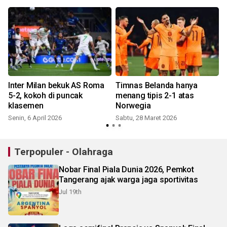
Inter Milan bekuk AS Roma
Timnas Belanda hanya
5-2, kokoh di puncak
menang tipis 2-1 atas
S
klasemen
Norwegia
Senin, 6 April 2026
Sabtu, 28 Maret 2026
Terpopuler - Olahraga
Nobar Final Piala Dunia 2026, Pemkot
Tangerang ajak warga jaga sportivitas
Jul 19th