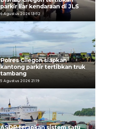
parkir liar kendaraan di JLS
6 Agustus 2026 13:52
Polres Cilegon siapkan
kantong parkir tertibkan truk
tambang
5 Agustus 2026 21:19
ASDP terapkan sistem satu