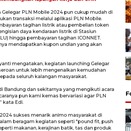
m Gelegar PLN Mobile 2024 pun cukup mudah di
kan transaksi melalui aplikasi PLN Mobile.
mbayaran tagihan listrik atau pembelian token
engisian daya kendaraan listrik di Stasiun
KLU) hingga pembayaran tagihan ICONNET.
tinya mendapatkan kupon undian yang akan
lyanti mengatakan, kegiatan launching Gelegar
seroan untuk lebih mengenalkan kemudahan
kepada seluruh kalangan masyarakat.
 di Bandung dan sekitarnya yang mengikuti acara
F
Acaranya pun kami kemas bervariasi agar PLN
” kata Edi.
 2024 sukses menarik animo masyarakat di
dalam beragam kegiatan seperti "pound fit, push
eperti makanan, kerajinan batik, tas dan produk