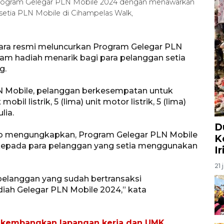
 Program Gelegar PLN Mobile 2024 dengan menawarkan
setia PLN Mobile di Cihampelas Walk,
cara resmi meluncurkan Program Gelegar PLN
m hadiah menarik bagi para pelanggan setia
g.
LN Mobile, pelanggan berkesempatan untuk
il listrik, 5 (lima) unit motor listrik, 5 (lima)
ulia.
D
o mengungkapkan, Program Gelegar PLN Mobile
K
kepada para pelanggan yang setia menggunakan
I
21 
pelanggan yang sudah bertransaksi
ah Gelegar PLN Mobile 2024,” kata
l kembangkan lapangan kerja dan UMK