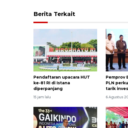
Berita Terkait
Pendaftaran upacara HUT
Pemprov 
ke-81 RI di Istana
PLN perku
diperpanjang
tarik inve
15 jam lalu
6 Agustus 20