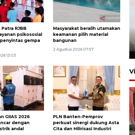
 Patra RJBB
Masyarakat beralih utamakan
layanan psikososial
keamanan pilih material
 penyintas gempa
bangunan
2 Agustus 2026 07:57
026 13:03
V
n GIIAS 2026
PLN Banten-Pemprov
lancar dengan
perkuat sinergi dukung Asta
strik andal
Cita dan Hilirisasi Industri