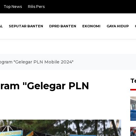
Top News
Rilis Pers
AL
SEPUTAR BANTEN
DPRD BANTEN
EKONOMI
GAYA HIDUP
ogram "Gelegar PLN Mobile 2024"
T
ram "Gelegar PLN