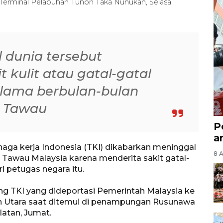
i Terminal Pelabuhan Tunon Taka Nunukan, Selasa
 dunia tersebut
 kulit atau gatal-gatal
elama berbulan-bulan
S Tawau
P
a
naga kerja Indonesia (TKI) dikabarkan meninggal
8 
 Tawau Malaysia karena menderita sakit gatal-
 petugas negara itu.
ang TKI yang dideportasi Pemerintah Malaysia ke
n Utara saat ditemui di penampungan Rusunawa
atan, Jumat.