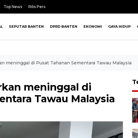
Top News
Rilis Pers
AL
SEPUTAR BANTEN
DPRD BANTEN
EKONOMI
GAYA HIDUP
kan meninggal di Pusat Tahanan Sementara Tawau Malaysia
T
rkan meninggal di
entara Tawau Malaysia