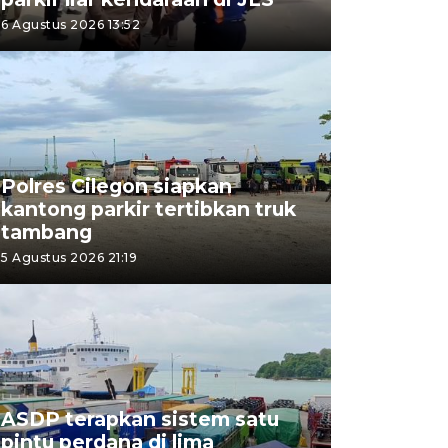
6 Agustus 2026 13:52
Polres Cilegon siapkan
kantong parkir tertibkan truk
tambang
5 Agustus 2026 21:19
ASDP terapkan sistem satu
pintu perdana di lima