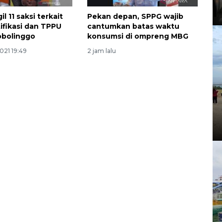
l 11 saksi terkait
Pekan depan, SPPG wajib
tifikasi dan TPPU
cantumkan batas waktu
obolinggo
konsumsi di ompreng MBG
021 19:49
2 jam lalu