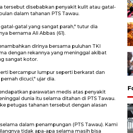
tersebut disebabkan penyakit kulit atau gatal-
-bulan dalam tahanan PTS Tawau.
atal-gatal yang sangat parah," tutur dia
nya bernama Ali Abbas (61).
i menambahkan dirinya bersama puluhan TKI
sama dengan rekannya yang meninggal akibat
g sangat kotor.
perti bercampur lumpur seperti berkarat dan
ernah dicuci," ujar dia.
F
mendapatkan parawatan medis atas penyakit
ninggal dunia itu selama ditahan di PTS Tawau.
ke petugas tahanan tersebut dengan alasan
idur selama dalam penampungan (PTS Tawau). Kami
ilangnya tidak apa-apa selama masih bisa