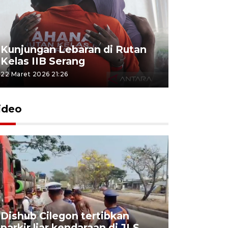
Kunjungan Lebaran di Rutan
Kelas IIB Serang
22 Maret 2026 21:26
ideo
Dishub Cilegon tertibkan
parkir liar kendaraan di JLS