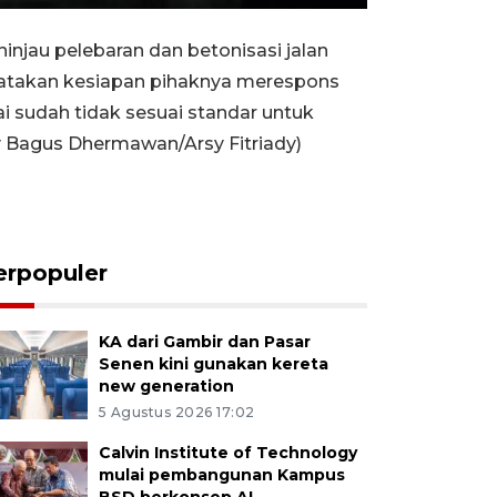
Rewind
Forward
Settings
PIP
Enter
10s
10s
fullscreen
jau pelebaran dan betonisasi jalan
nyatakan kesiapan pihaknya merespons
lai sudah tidak sesuai standar untuk
ky Bagus Dhermawan/Arsy Fitriady)
erpopuler
KA dari Gambir dan Pasar
Senen kini gunakan kereta
new generation
5 Agustus 2026 17:02
Calvin Institute of Technology
mulai pembangunan Kampus