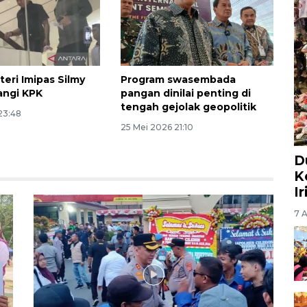
teri Imipas Silmy
Program swasembada
angi KPK
pangan dinilai penting di
tengah gejolak geopolitik
23:48
25 Mei 2026 21:10
D
K
I
7 