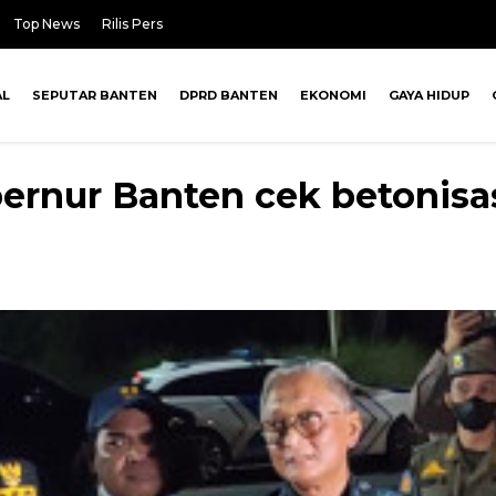
Top News
Rilis Pers
AL
SEPUTAR BANTEN
DPRD BANTEN
EKONOMI
GAYA HIDUP
ernur Banten cek betonisas