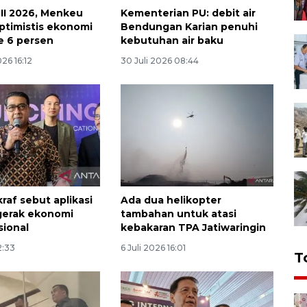
II 2026, Menkeu
Kementerian PU: debit air
ptimistis ekonomi
Bendungan Karian penuhi
e 6 persen
kebutuhan air baku
26 16:12
30 Juli 2026 08:44
raf sebut aplikasi
Ada dua helikopter
gerak ekonomi
tambahan untuk atasi
sional
kebakaran TPA Jatiwaringin
2:33
6 Juli 2026 16:01
T