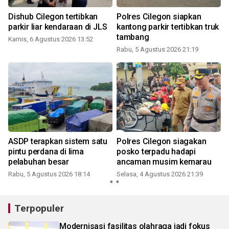
Dishub Cilegon tertibkan
Polres Cilegon siapkan
DL
parkir liar kendaraan di JLS
kantong parkir tertibkan truk
re
tambang
Se
Kamis, 6 Agustus 2026 13:52
Rabu, 5 Agustus 2026 21:19
Se
ASDP terapkan sistem satu
Polres Cilegon siagakan
Po
pintu perdana di lima
posko terpadu hadapi
w
pelabuhan besar
ancaman musim kemarau
ka
Rabu, 5 Agustus 2026 18:14
Selasa, 4 Agustus 2026 21:39
Se
Terpopuler
Modernisasi fasilitas olahraga jadi fokus