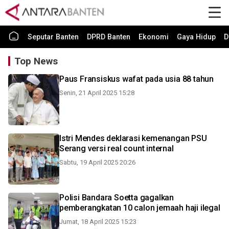
Seputar Banten
DPRD Banten
Ekonomi
Gaya Hidup
D
Top News
Paus Fransiskus wafat pada usia 88 tahun
Senin, 21 April 2025 15:28
Istri Mendes deklarasi kemenangan PSU
Serang versi real count internal
Sabtu, 19 April 2025 20:26
Polisi Bandara Soetta gagalkan
pemberangkatan 10 calon jemaah haji ilegal
Jumat, 18 April 2025 15:23