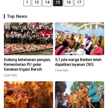
1
13
14
15
16
17
Top News
Dukung ketahanan pangan,
5,1 juta warga Banten telah
Kementerian PU gelar
dapatkan layanan CKG
Gerakan Irigasi Bersih
3 hari lalu
2 jam lalu