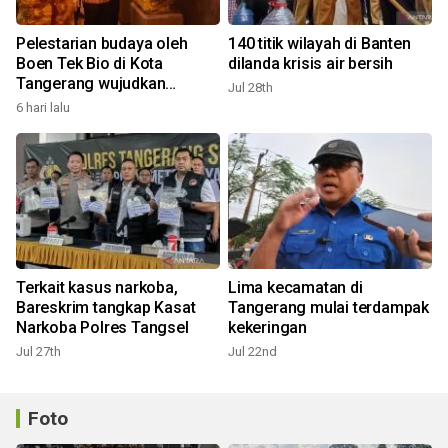
Pelestarian budaya oleh
140 titik wilayah di Banten
Boen Tek Bio di Kota
dilanda krisis air bersih
Tangerang wujudkan
Jul 28th
kerukunan
6 hari lalu
Terkait kasus narkoba,
Lima kecamatan di
Bareskrim tangkap Kasat
Tangerang mulai terdampak
Narkoba Polres Tangsel
kekeringan
Jul 27th
Jul 22nd
Foto