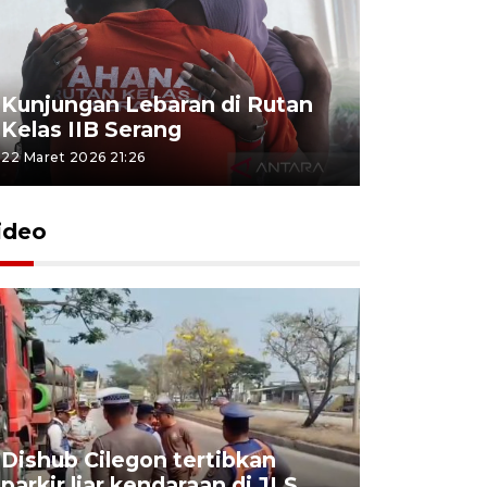
Kunjungan Lebaran di Rutan
Kelas IIB Serang
22 Maret 2026 21:26
ideo
Dishub Cilegon tertibkan
parkir liar kendaraan di JLS