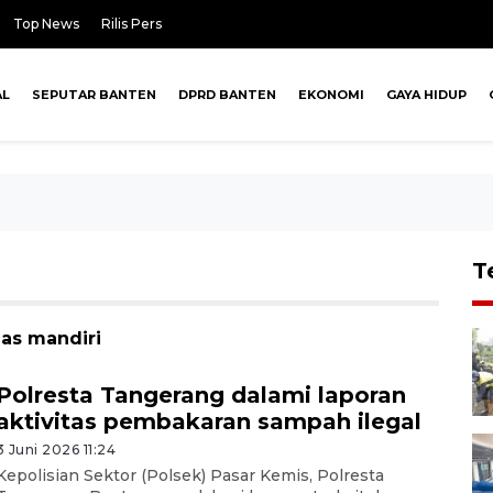
Top News
Rilis Pers
AL
SEPUTAR BANTEN
DPRD BANTEN
EKONOMI
GAYA HIDUP
T
gas mandiri
Polresta Tangerang dalami laporan
aktivitas pembakaran sampah ilegal
3 Juni 2026 11:24
Kepolisian Sektor (Polsek) Pasar Kemis, Polresta