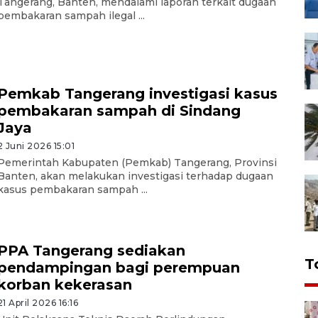
Tangerang, Banten, mendalami laporan terkait dugaan
pembakaran sampah ilegal ...
Pemkab Tangerang investigasi kasus
pembakaran sampah di Sindang
Jaya
2 Juni 2026 15:01
Pemerintah Kabupaten (Pemkab) Tangerang, Provinsi
Banten, akan melakukan investigasi terhadap dugaan
kasus pembakaran sampah ...
PPA Tangerang sediakan
T
pendampingan bagi perempuan
korban kekerasan
21 April 2026 16:16