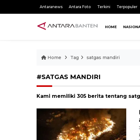
Antaranews
Antara Foto
Terkini
Terpopuler
HOME
NASION
Home
Tag
satgas mandiri
#SATGAS MANDIRI
Kami memiliki 305 berita tentang sat