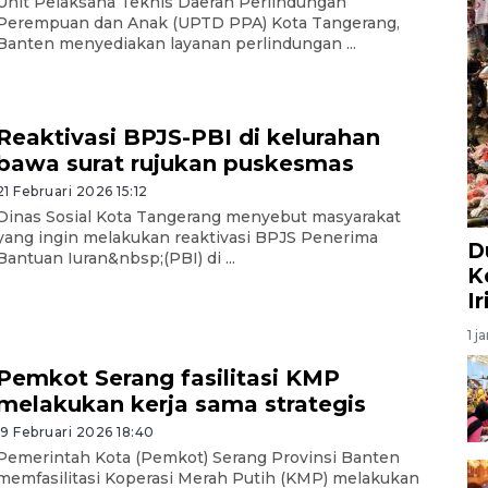
Unit Pelaksana Teknis Daerah Perlindungan
Perempuan dan Anak (UPTD PPA) Kota Tangerang,
Banten menyediakan layanan perlindungan ...
Reaktivasi BPJS-PBI di kelurahan
bawa surat rujukan puskesmas
21 Februari 2026 15:12
Dinas Sosial Kota Tangerang menyebut masyarakat
yang ingin melakukan reaktivasi BPJS Penerima
D
Bantuan Iuran&nbsp;(PBI) di ...
K
I
1 j
Pemkot Serang fasilitasi KMP
melakukan kerja sama strategis
19 Februari 2026 18:40
Pemerintah Kota (Pemkot) Serang Provinsi Banten
memfasilitasi Koperasi Merah Putih (KMP) melakukan