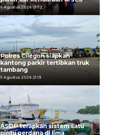
6 Agustus 2026 13:52
Polres Cilegon siapkan
kantong parkir tertibkan truk
tambang
5 Agustus 2026 21:19
ASDP terapkan sistem satu
pintu perdana di lima