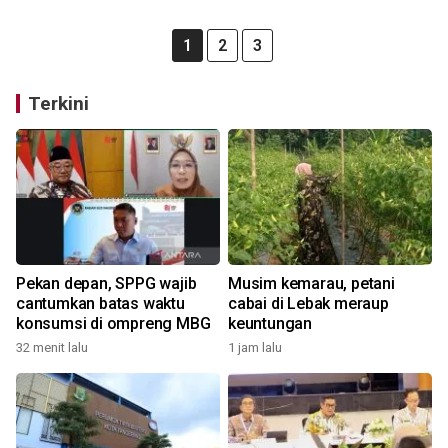
1
2
3
Terkini
Pekan depan, SPPG wajib
Musim kemarau, petani
cantumkan batas waktu
cabai di Lebak meraup
konsumsi di ompreng MBG
keuntungan
32 menit lalu
1 jam lalu