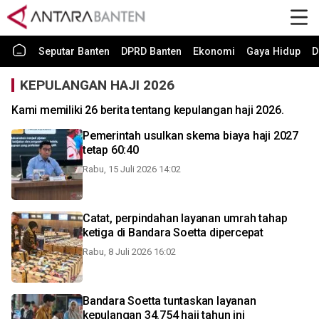
Seputar Banten
DPRD Banten
Ekonomi
Gaya Hidup
D
KEPULANGAN HAJI 2026
Kami memiliki 26 berita tentang kepulangan haji 2026.
Pemerintah usulkan skema biaya haji 2027
tetap 60:40
Rabu, 15 Juli 2026 14:02
Catat, perpindahan layanan umrah tahap
ketiga di Bandara Soetta dipercepat
Rabu, 8 Juli 2026 16:02
Bandara Soetta tuntaskan layanan
kepulangan 34.754 haji tahun ini