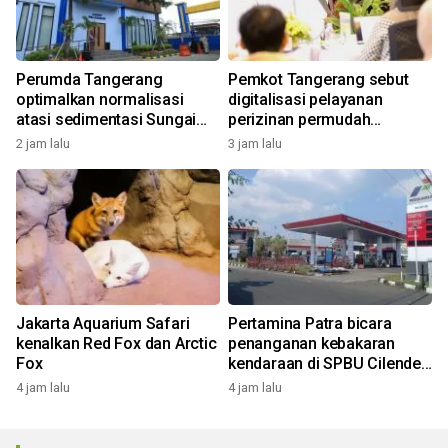
Perumda Tangerang
Pemkot Tangerang sebut
optimalkan normalisasi
digitalisasi pelayanan
atasi sedimentasi Sungai
perizinan permudah
Cisadane
investasi
2 jam lalu
3 jam lalu
Jakarta Aquarium Safari
Pertamina Patra bicara
kenalkan Red Fox dan Arctic
penanganan kebakaran
Fox
kendaraan di SPBU Cilendek
Bogor
4 jam lalu
4 jam lalu