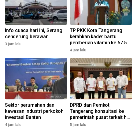
Info cuaca hari ini, Serang
TP PKK Kota Tangerang
cenderung berawan
kerahkan kader bantu
pemberian vitamin ke 67.556
3 jam lalu
anak
4 jam lalu
Sektor perumahan dan
DPRD dan Pemkot
kawasan industri perkokoh
Tangerang konsultasi ke
investasi Banten
pemerintah pusat terkait hak
PPPK
4 jam lalu
5 jam lalu