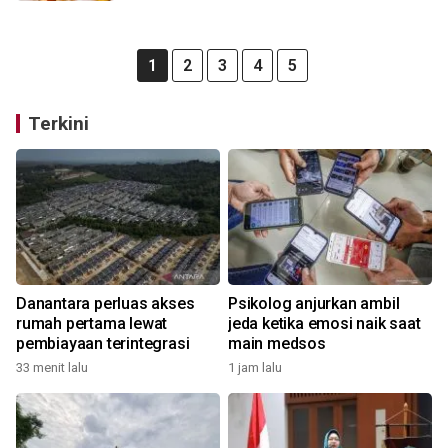
1
2
3
4
5
Terkini
Danantara perluas akses
Psikolog anjurkan ambil
rumah pertama lewat
jeda ketika emosi naik saat
pembiayaan terintegrasi
main medsos
33 menit lalu
1 jam lalu