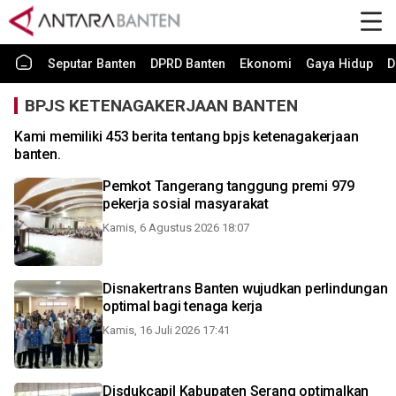
Seputar Banten
DPRD Banten
Ekonomi
Gaya Hidup
D
BPJS KETENAGAKERJAAN BANTEN
Kami memiliki 453 berita tentang bpjs ketenagakerjaan
banten.
Pemkot Tangerang tanggung premi 979
pekerja sosial masyarakat
Kamis, 6 Agustus 2026 18:07
Disnakertrans Banten wujudkan perlindungan
optimal bagi tenaga kerja
Kamis, 16 Juli 2026 17:41
Disdukcapil Kabupaten Serang optimalkan