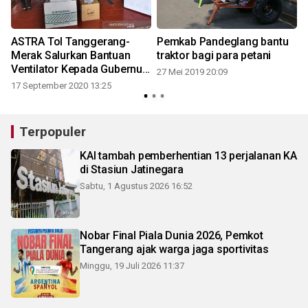
ASTRA Tol Tanggerang-
Pemkab Pandeglang bantu
Merak Salurkan Bantuan
traktor bagi para petani
Ventilator Kepada Gubernur
27 Mei 2019 20:09
Banten
17 September 2020 13:25
Terpopuler
KAI tambah pemberhentian 13 perjalanan KA
di Stasiun Jatinegara
Sabtu, 1 Agustus 2026 16:52
Nobar Final Piala Dunia 2026, Pemkot
Tangerang ajak warga jaga sportivitas
Minggu, 19 Juli 2026 11:37