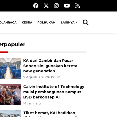
OLAHRAGA
KESRA
POLHUKAM
LAINNYA
erpopuler
KA dari Gambir dan Pasar
Senen kini gunakan kereta
new generation
5 Agustus 2026 17:02
Calvin Institute of Technology
mulai pembangunan Kampus
BSD berkonsep AI
14 jam lalu
Tiket hemat, KAI hadirkan