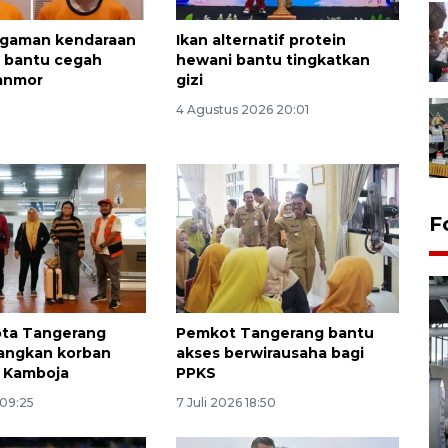
ngaman kendaraan
Ikan alternatif protein
 bantu cegah
hewani bantu tingkatkan
ranmor
gizi
4 Agustus 2026 20:01
F
ota Tangerang
Pemkot Tangerang bantu
angkan korban
akses berwirausaha bagi
i Kamboja
PPKS
 09:25
7 Juli 2026 18:50
Kunjungan Lebaran di Rutan