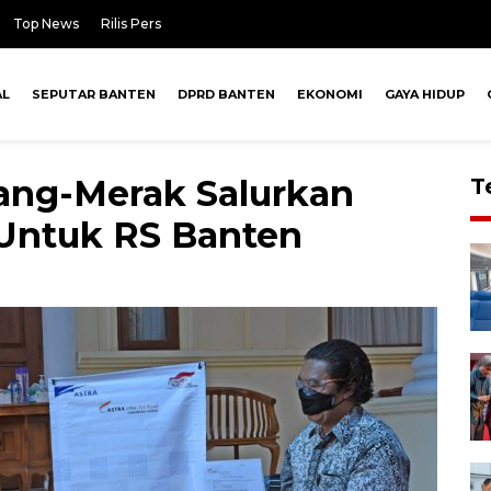
Top News
Rilis Pers
AL
SEPUTAR BANTEN
DPRD BANTEN
EKONOMI
GAYA HIDUP
ang-Merak Salurkan
T
 Untuk RS Banten