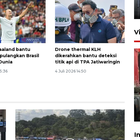
Kelas IIB Serang
22 Maret 2026 21:26
V
aaland bantu
Drone thermal KLH
pulangkan Brasil
dikerahkan bantu deteksi
 Dunia
titik api di TPA Jatiwaringin
05:36
4 Juli 2026 14:50
Kunjungi Cilegon, China lirik
potensi kerjasama di bidang
maritim
31 Juli 2026 17:40
I