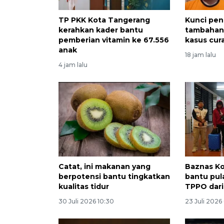
TP PKK Kota Tangerang
Kunci pe
kerahkan kader bantu
tambahan
pemberian vitamin ke 67.556
kasus cu
anak
18 jam lalu
4 jam lalu
Catat, ini makanan yang
Baznas K
berpotensi bantu tingkatkan
bantu pul
kualitas tidur
TPPO dar
30 Juli 2026 10:30
23 Juli 2026