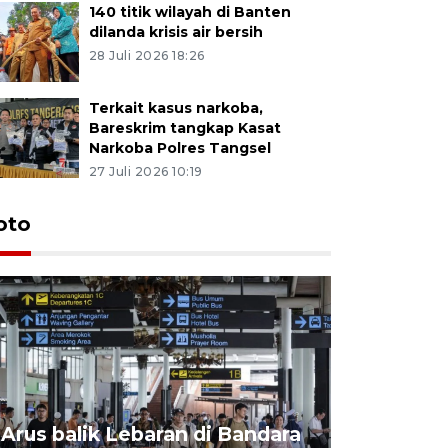
140 titik wilayah di Banten
dilanda krisis air bersih
28 Juli 2026 18:26
Terkait kasus narkoba,
Bareskrim tangkap Kasat
Narkoba Polres Tangsel
27 Juli 2026 10:19
oto
Arus balik Lebaran di Bandara
Target k