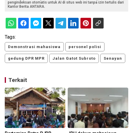
pengindeksan otomatis untuk AI di situs web ini tanpa izin tertulis dari
Kantor Berita ANTARA.
Tags:
Demonstrasi mahasiswa
personel polisi
gedung DPR MPR
Jalan Gatot Subroto
Senayan
Terkait