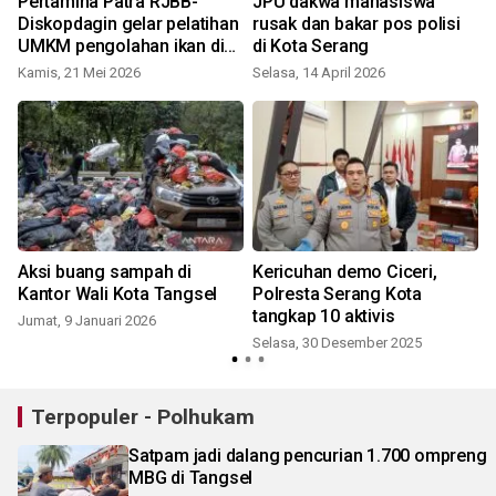
Pertamina Patra RJBB-
JPU dakwa mahasiswa
n
Diskopdagin gelar pelatihan
rusak dan bakar pos polisi
UMKM pengolahan ikan di
di Kota Serang
Indramayu
Kamis, 21 Mei 2026
Selasa, 14 April 2026
Aksi buang sampah di
Kericuhan demo Ciceri,
Kantor Wali Kota Tangsel
Polresta Serang Kota
tangkap 10 aktivis
Jumat, 9 Januari 2026
Selasa, 30 Desember 2025
Terpopuler - Polhukam
Satpam jadi dalang pencurian 1.700 ompreng
MBG di Tangsel