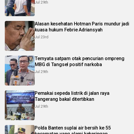
Jul 29th
Alasan kesehatan Hotman Paris mundur jadi
kuasa hukum Febrie Adriansyah
Jul 23rd
Ternyata satpam otak pencurian ompreng
MBG di Tangsel positif narkoba
Jul 29th
Pemakai sepeda listrik di jalan raya
Tangerang bakal ditertibkan
Jul 29th
Polda Banten suplai air bersih ke 55
kecamatan yang alami kekeringan