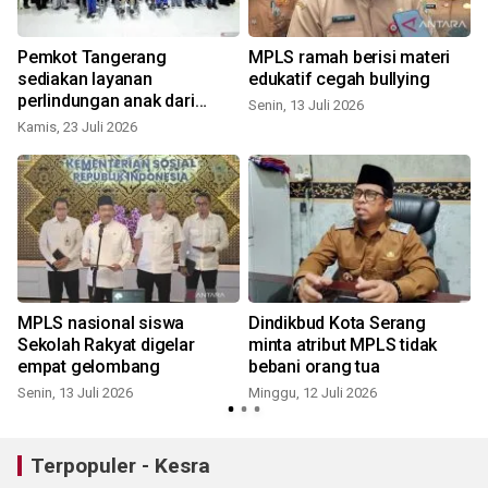
Pemkot Tangerang
MPLS ramah berisi materi
sediakan layanan
edukatif cegah bullying
perlindungan anak dari
Senin, 13 Juli 2026
kekerasan
Kamis, 23 Juli 2026
K
MPLS nasional siswa
Dindikbud Kota Serang
Sekolah Rakyat digelar
minta atribut MPLS tidak
empat gelombang
bebani orang tua
Senin, 13 Juli 2026
Minggu, 12 Juli 2026
Terpopuler - Kesra