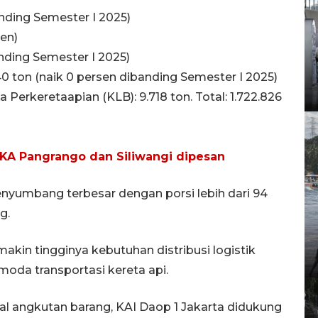
banding Semester I 2025)
sen)
anding Semester I 2025)
0 ton (naik 0 persen dibanding Semester I 2025)
erkeretaapian (KLB): 9.718 ton. Total: 1.722.826
et KA Pangrango dan Siliwangi dipesan
yumbang terbesar dengan porsi lebih dari 94
ng.
in tingginya kebutuhan distribusi logistik
oda transportasi kereta api.
l angkutan barang, KAI Daop 1 Jakarta didukung