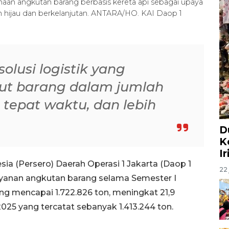
an angkutan barang berbasis kereta api sebagai upaya
ih hijau dan berkelanjutan. ANTARA/HO. KAI Daop 1
olusi logistik yang
 barang dalam jumlah
 tepat waktu, dan lebih
D
K
I
sia (Persero) Daerah Operasi 1 Jakarta (Daop 1
22 
layanan angkutan barang selama Semester I
ng mencapai 1.722.826 ton, meningkat 21,9
025 yang tercatat sebanyak 1.413.244 ton.