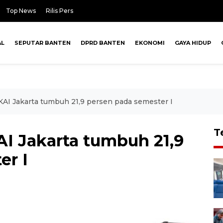
Top News
Rilis Pers
AL
SEPUTAR BANTEN
DPRD BANTEN
EKONOMI
GAYA HIDUP
AI Jakarta tumbuh 21,9 persen pada semester I
T
I Jakarta tumbuh 21,9
er I