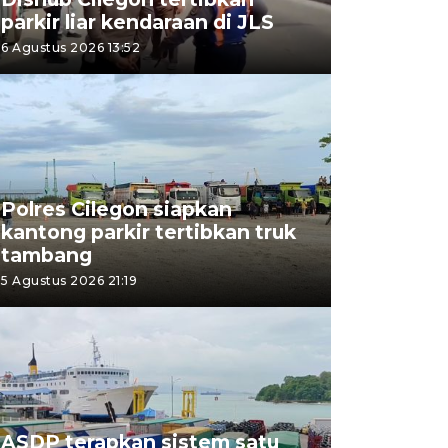
parkir liar kendaraan di JLS
6 Agustus 2026 13:52
Polres Cilegon siapkan
kantong parkir tertibkan truk
tambang
5 Agustus 2026 21:19
ASDP terapkan sistem satu