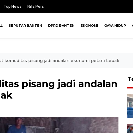
Top News
Rilis Pers
AL
SEPUTAR BANTEN
DPRD BANTEN
EKONOMI
GAYA HIDUP
ut komoditas pisang jadi andalan ekonomi petani Lebak
T
tas pisang jadi andalan
bak