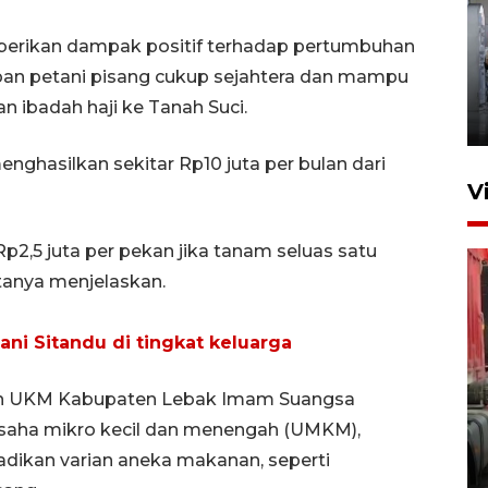
berikan dampak positif terhadap pertumbuhan
Kunjungan Lebaran di Rutan
an petani pisang cukup sejahtera dan mampu
Kelas IIB Serang
ibadah haji ke Tanah Suci.
22 Maret 2026 21:26
nghasilkan sekitar Rp10 juta per bulan dari
V
Rp2,5 juta per pekan jika tanam seluas satu
tanya menjelaskan.
ani Sitandu di tingkat keluarga
Kunjungi Cilegon, China lirik
 dan UKM Kabupaten Lebak Imam Suangsa
potensi kerjasama di bidang
saha mikro kecil dan menengah (UMKM),
maritim
dikan varian aneka makanan, seperti
31 Juli 2026 17:40