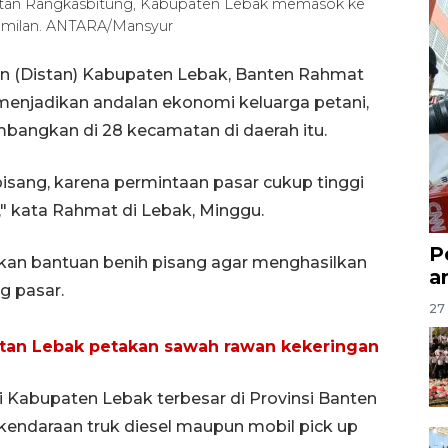
elatan Rangkasbitung, Kabupaten Lebak memasok ke
amilan. ANTARA/Mansyur
an (Distan) Kabupaten Lebak, Banten Rahmat
enjadikan andalan ekonomi keluarga petani,
mbangkan di 28 kecamatan di daerah itu.
sang, karena permintaan pasar cukup tinggi
" kata Rahmat di Lebak, Minggu.
P
rkan bantuan benih pisang agar menghasilkan
a
g pasar.
27 
istan Lebak petakan sawah rawan kekeringan
i Kabupaten Lebak terbesar di Provinsi Banten
 kendaraan truk diesel maupun mobil pick up