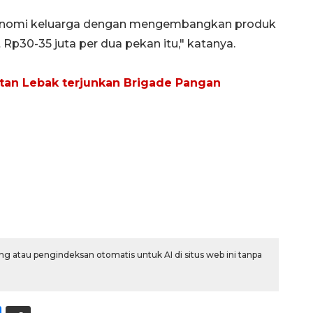
onomi keluarga dengan mengembangkan produk
Rp30-35 juta per dua pekan itu," katanya.
istan Lebak terjunkan Brigade Pangan
Awas penipuan berbasis AI
2026-08-07 13:45:00
g atau pengindeksan otomatis untuk AI di situs web ini tanpa