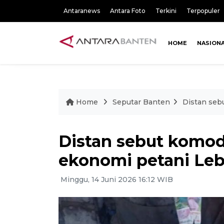
Antaranews
Antara Foto
Terkini
Terpopuler
HOME
NASION
Home
Seputar Banten
Distan seb
Distan sebut komodi
ekonomi petani Le
Minggu, 14 Juni 2026 16:12 WIB