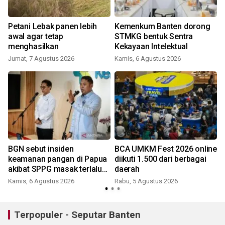
Petani Lebak panen lebih
Kemenkum Banten dorong
awal agar tetap
STMKG bentuk Sentra
menghasilkan
Kekayaan Intelektual
Jumat, 7 Agustus 2026
Kamis, 6 Agustus 2026
a
BGN sebut insiden
BCA UMKM Fest 2026 online
keamanan pangan di Papua
diikuti 1.500 dari berbagai
akibat SPPG masak terlalu
daerah
awal
Kamis, 6 Agustus 2026
Rabu, 5 Agustus 2026
Terpopuler - Seputar Banten