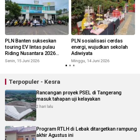
PLN Banten sukseskan
PLN sosialisasi cerdas
touring EV lintas pulau
energi, wujudkan sekolah
Riding Nusantara 2026
Adiwiyata
Cilegon-Bali
Senin, 15 Juni 2026
Minggu, 14 Juni 2026
Terpopuler - Kesra
Rancangan proyek PSEL di Tangerang
masuk tahapan uji kelayakan
2 hari lalu
Program RTLH di Lebak ditargetkan rampung
akhir Agustus ini