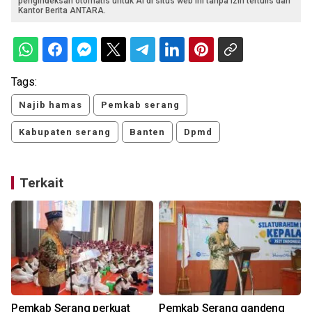
pengindeksan otomatis untuk AI di situs web ini tanpa izin tertulis dari
Kantor Berita ANTARA.
Tags:
Najib hamas
Pemkab serang
Kabupaten serang
Banten
Dpmd
Terkait
Pemkab Serang perkuat
Pemkab Serang gandeng