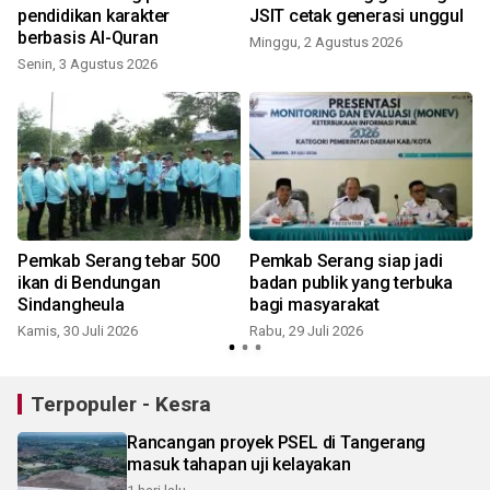
pendidikan karakter
JSIT cetak generasi unggul
berbasis Al-Quran
Minggu, 2 Agustus 2026
Senin, 3 Agustus 2026
R
Pemkab Serang tebar 500
Pemkab Serang siap jadi
ikan di Bendungan
badan publik yang terbuka
Sindangheula
bagi masyarakat
Kamis, 30 Juli 2026
Rabu, 29 Juli 2026
K
Terpopuler - Kesra
Rancangan proyek PSEL di Tangerang
masuk tahapan uji kelayakan