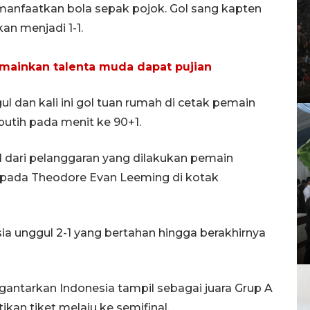
nfaatkan bola sepak pojok. Gol sang kapten
n menjadi 1-1.
mainkan talenta muda dapat pujian
l dan kali ini gol tuan rumah di cetak pemain
 putih pada menit ke 90+1.
l dari pelanggaran yang dilakukan pemain
pada Theodore Evan Leeming di kotak
a unggul 2-1 yang bertahan hingga berakhirnya
antarkan Indonesia tampil sebagai juara Grup A
an tiket melaju ke semifinal.