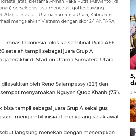
orasta (atas) bersama Arkhan Kaka Putra Purwanto (kiri
anan) berselebrasi usai mencetak gol ke gawang
19 2026 di Stadion Utama Sumatera Utara, Kabupaten
berhasil mengalahkan Vietnam dengan skor 2-1 ANTARA
 Timnas Indonesia lolos ke semifinal Piala AFF
 setelah tampil sebagai juara Grup A
aga terakhir di Stadion Utama Sumatera Utara,
5
d
 dilesakkan oleh Reno Salampessy (22') dan
nam sempat menyamakan Nguyen Quoc Khanh (73').
3 
bisa tampil sebagai juara Grup A sekaligus
gsung mengambil inisiatif menyerang sejak awal.
tersebut langsung menekan dengan menerapkan