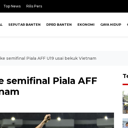
Top News
Rilis Pers
AL
SEPUTAR BANTEN
DPRD BANTEN
EKONOMI
GAYA HIDUP
ke semifinal Piala AFF U19 usai bekuk Vietnam
T
 semifinal Piala AFF
tnam