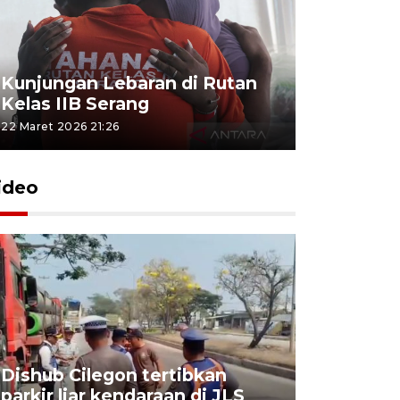
Kunjungan Lebaran di Rutan
Kelas IIB Serang
22 Maret 2026 21:26
ideo
Dishub Cilegon tertibkan
parkir liar kendaraan di JLS