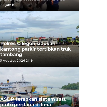
20 jam lalu
Polres Cilegon siapkan
kantong parkir tertibkan truk
tambang
5 Agustus 2026 21:19
ASDP terapkan sistem satu
pintu perdana di lima