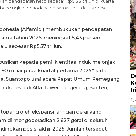
n pendapatan neto sebesar Rp5,88 triliun di kuartal
ibandingkan periode yang sama tahun lalu sebesar
ndonesia (Alfamidi) membukukan pendapatan
ertama tahun 2026, meningkat 5,43 persen
u sebesar Rp5,57 triliun.
ibusikan kepada pemilik entitas induk melonjak
190 miliar pada kuartal pertama 2025," kata
D
esia, Suantopo usai acara Rapat Umum Pemegang
K
ndonesia di Alfa Tower Tangerang, Banten,
I
4 j
opang oleh ekspansi jaringan gerai yang
amidi mengoperasikan 2.627 gerai di seluruh
dingkan posisi akhir 2025. Jumlah tersebut