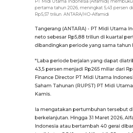
PT Midi Utama Indonesia (Alfamidi) membukuka
pertama tahun 2026, meningkat 5,43 persen d
Rp5,57 triliun. ANTARA/HO-Alfamidi
Tangerang (ANTARA) - PT Midi Utama I
neto sebesar Rp5,88 triliun di kuartal p
dibandingkan periode yang sama tahun lal
"Laba periode berjalan yang dapat diatr
43,5 persen menjadi Rp265 miliar dari Rp
Finance Director PT Midi Utama Indon
Saham Tahunan (RUPST) PT Midi Utama I
Kamis.
Ia mengatakan pertumbuhan tersebut dit
berkelanjutan. Hingga 31 Maret 2026, Alf
Indonesia atau bertambah 40 gerai diban