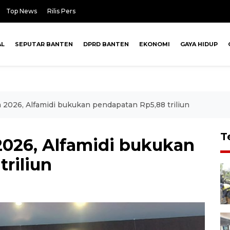
Top News
Rilis Pers
AL
SEPUTAR BANTEN
DPRD BANTEN
EKONOMI
GAYA HIDUP
a 2026, Alfamidi bukukan pendapatan Rp5,88 triliun
T
2026, Alfamidi bukukan
riliun