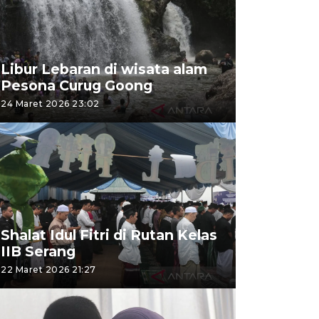
Libur Lebaran di wisata alam
Pesona Curug Goong
24 Maret 2026 23:02
Shalat Idul Fitri di Rutan Kelas
IIB Serang
22 Maret 2026 21:27