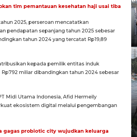
pkan tim pemantauan kesehatan haji usai tiba
 tahun 2025, perseroan mencatatkan
 pendapatan sepanjang tahun 2025 sebesar
andingkan tahun 2024 yang tercatat Rp19,89
atribusikan kepada pemilik entitas induk
 Rp792 miliar dibandingkan tahun 2024 sebesar
PT Midi Utama Indonesia, Afid Hermeily
uat ekosistem digital melalui pengembangan
 gagas probiotic city wujudkan keluarga