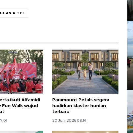
UHAN RITEL
rta ikuti Alfamidi
Paramount Petals segera
y Fun Walk wujud
hadirkan klaster hunian
at
terbaru
07:01
20 Juni 2026 08:14