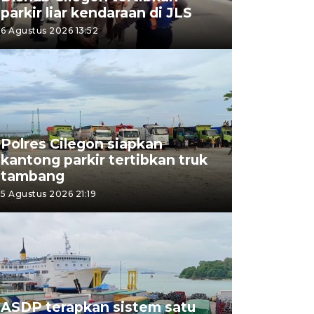
parkir liar kendaraan di JLS
6 Agustus 2026 13:52
Polres Cilegon siapkan
kantong parkir tertibkan truk
tambang
5 Agustus 2026 21:19
ASDP terapkan sistem satu