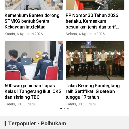
Kemenkum Banten dorong
PP Nomor 30 Tahun 2026
STMKG bentuk Sentra
berlaku, Kemenkum
Kekayaan Intelektual
sesuaikan jenis dan tarif
PNBP
Kamis, 6 Agustus 2026
Selasa, 4 Agustus 2026
K
n
600 warga binaan Lapas
Talas Beneng Pandeglang
Kelas I Tangerang ikuti CKG
raih Sertifikat IG setelah
dan skrining TBC
tunggu 17 tahun
Kamis, 30 Juli 2026
Kamis, 30 Juli 2026
K
Terpopuler - Polhukam