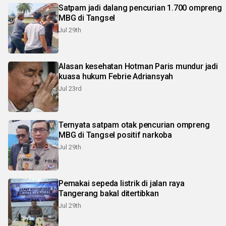
Satpam jadi dalang pencurian 1.700 ompreng
MBG di Tangsel
Jul 29th
Alasan kesehatan Hotman Paris mundur jadi
kuasa hukum Febrie Adriansyah
Jul 23rd
Ternyata satpam otak pencurian ompreng
MBG di Tangsel positif narkoba
Jul 29th
Pemakai sepeda listrik di jalan raya
Tangerang bakal ditertibkan
Jul 29th