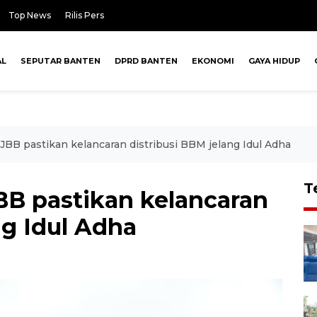
Top News
Rilis Pers
AL
SEPUTAR BANTEN
DPRD BANTEN
EKONOMI
GAYA HIDUP
JBB pastikan kelancaran distribusi BBM jelang Idul Adha
T
BB pastikan kelancaran
ng Idul Adha