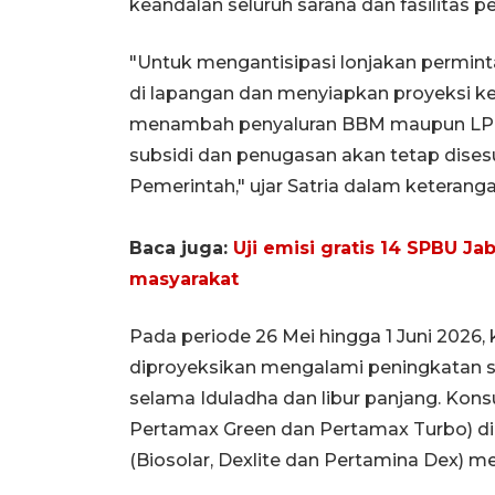
keandalan seluruh sarana dan fasilitas p
"Untuk mengantisipasi lonjakan permin
di lapangan dan menyiapkan proyeksi ke
menambah penyaluran BBM maupun LPG 
subsidi dan penugasan akan tetap dises
Pemerintah," ujar Satria dalam keterang
Baca juga:
Uji emisi gratis 14 SPBU J
masyarakat
Pada periode 26 Mei hingga 1 Juni 2026,
diproyeksikan mengalami peningkatan s
selama Iduladha dan libur panjang. Kons
Pertamax Green dan Pertamax Turbo) dip
(Biosolar, Dexlite dan Pertamina Dex) m