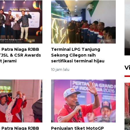
 Patra Niaga RJBB
Terminal LPG Tanjung
 TJSL & CSR Awards
Sekong Cilegon raih
t jerami
sertifikasi terminal hijau
V
10 jam lalu
 Patra Niaga RJBB
Penjualan tiket MotoGP