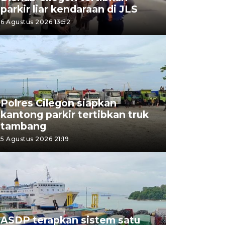
parkir liar kendaraan di JLS
6 Agustus 2026 13:52
Polres Cilegon siapkan
kantong parkir tertibkan truk
tambang
5 Agustus 2026 21:19
ASDP terapkan sistem satu