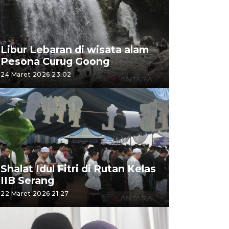
Libur Lebaran di wisata alam
Pesona Curug Goong
24 Maret 2026 23:02
Shalat Idul Fitri di Rutan Kelas
IIB Serang
22 Maret 2026 21:27