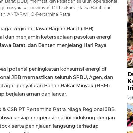
n Barat (JBB) memastikan kesiapan seluruh operasional
i masyarakat di wilayah DKI Jakarta, Jawa Barat, dan
jriah. ANTARA/HO-Pertamina Patra
iaga Regional Jawa Bagian Barat (JBB)
al dan menjamin ketersediaan pasokan energi
 Jawa Barat, dan Banten menjelang Hari Raya
pasi potensi peningkatan konsumsi energi di
D
ional JBB memastikan seluruh SPBU, Agen, dan
K
al agar penyaluran Bahan Bakar Minyak (BBM)
I
ap berjalan aman dan lancar.
6 j
 & CSR PT Pertamina Patra Niaga Regional JBB,
hwa kesiapan operasional ini didukung dengan
tock serta peninjauan langsung terhadap