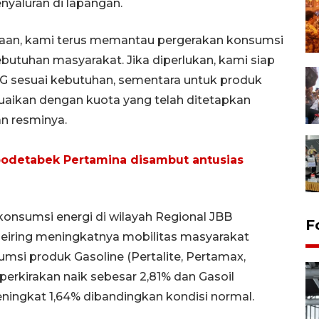
enyaluran di lapangan.
taan, kami terus memantau pergerakan konsumsi
butuhan masyarakat. Jika diperlukan, kami siap
sesuai kebutuhan, sementara untuk produk
uaikan dengan kuota yang telah ditetapkan
an resminya.
abodetabek Pertamina disambut antusias
 konsumsi energi di wilayah Regional JBB
F
eiring meningkatnya mobilitas masyarakat
umsi produk Gasoline (Pertalite, Pertamax,
erkirakan naik sebesar 2,81% dan Gasoil
eningkat 1,64% dibandingkan kondisi normal.