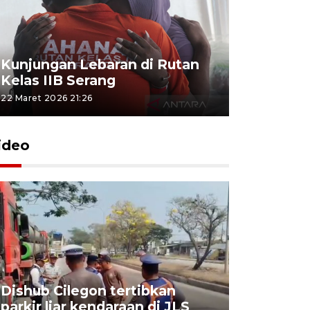
Kunjungan Lebaran di Rutan
Kelas IIB Serang
22 Maret 2026 21:26
ideo
Dishub Cilegon tertibkan
parkir liar kendaraan di JLS