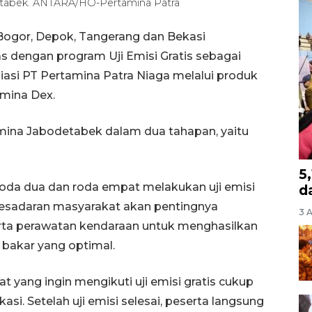
detabek. ANTARA/HO-Pertamina Patra
Bogor, Depok, Tangerang dan Bekasi
s dengan program Uji Emisi Gratis sebagai
iasi PT Pertamina Patra Niaga melalui produk
mina Dex.
amina Jabodetabek dalam dua tahapan, yaitu
5
 roda dua dan roda empat melakukan uji emisi
d
kesadaran masyarakat akan pentingnya
3 
rta perawatan kendaraan untuk menghasilkan
n bakar yang optimal.
 yang ingin mengikuti uji emisi gratis cukup
si. Setelah uji emisi selesai, peserta langsung