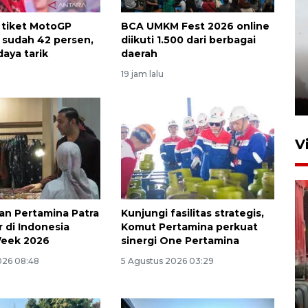
 tiket MotoGP
BCA UMKM Fest 2026 online
 sudah 42 persen,
diikuti 1.500 dari berbagai
daya tarik
daerah
19 jam lalu
V
aan Pertamina Patra
Kunjungi fasilitas strategis,
r di Indonesia
Komut Pertamina perkuat
Week 2026
sinergi One Pertamina
026 08:48
5 Agustus 2026 03:29