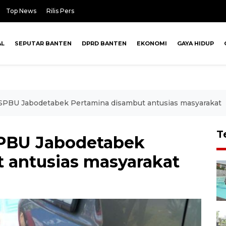
Top News
Rilis Pers
AL
SEPUTAR BANTEN
DPRD BANTEN
EKONOMI
GAYA HIDUP
14 SPBU Jabodetabek Pertamina disambut antusias masyarakat
T
 SPBU Jabodetabek
 antusias masyarakat