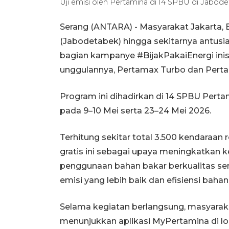
Uji emisi oleh Pertamina di 14 SPBU di Jabo
Serang (ANTARA) - Masyarakat Jakarta, 
(Jabodetabek) hingga sekitarnya antusia
bagian kampanye #BijakPakaiEnergi inis
unggulannya, Pertamax Turbo dan Perta
Program ini dihadirkan di 14 SPBU Pert
pada 9–10 Mei serta 23–24 Mei 2026.
Terhitung sekitar total 3.500 kendaraan
gratis ini sebagai upaya meningkatkan 
penggunaan bahan bakar berkualitas se
emisi yang lebih baik dan efisiensi baha
Selama kegiatan berlangsung, masyarakat
menunjukkan aplikasi MyPertamina di loka