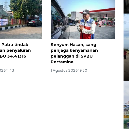
 Patra tindak
Senyum Hasan, sang
an penyaluran
penjaga kenyamanan
BU 34.41316
pelanggan di SPBU
Pertamina
26 11:43
1 Agustus 2026 19:50