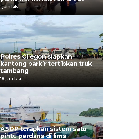
1 jam lalu
Polres Cilegon siapkan
kantong parkir tertibkan truk
tambang
18 jam lalu
ASDP terapkan sistem satu
pintu perdana di lima