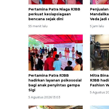
Pertamina Patra Niaga RJBB
Penjualan
perkuat kesiapsiagaan
Mandalika
bencana sejak dini
Veda jadi 
55 menit lalu
5 jam lalu
Pertamina Patra RJBB
Mitra Bin
hadirkan layanan psikososial
RJBB hadi
bagi anak penyintas gempa
Fashion 
Sigi
5 Agustus 2
5 Agustus 2026 13:03