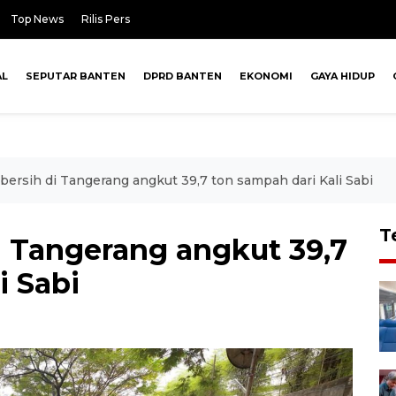
Top News
Rilis Pers
AL
SEPUTAR BANTEN
DPRD BANTEN
EKONOMI
GAYA HIDUP
ersih di Tangerang angkut 39,7 ton sampah dari Kali Sabi
T
i Tangerang angkut 39,7
i Sabi