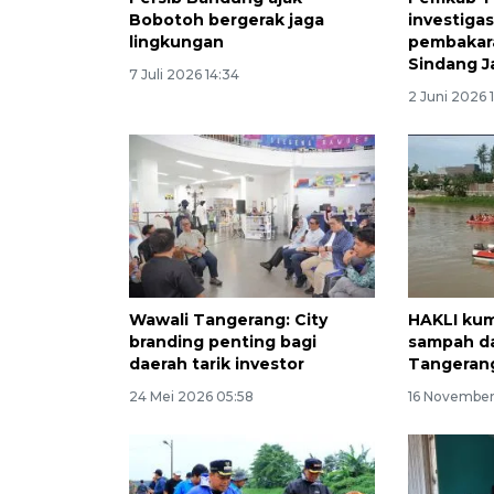
Bobotoh bergerak jaga
investigas
lingkungan
pembakar
Sindang J
7 Juli 2026 14:34
2 Juni 2026 1
Wawali Tangerang: City
HAKLI kum
branding penting bagi
sampah da
daerah tarik investor
Tangeran
24 Mei 2026 05:58
16 November