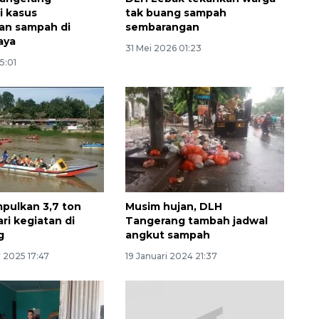
i kasus
tak buang sampah
an sampah di
sembarangan
aya
31 Mei 2026 01:23
5:01
SPHP jaga harga beras
2026-08-08 06:00:00
pulkan 3,7 ton
Musim hujan, DLH
ri kegiatan di
Tangerang tambah jadwal
g
angkut sampah
 2025 17:47
19 Januari 2024 21:37