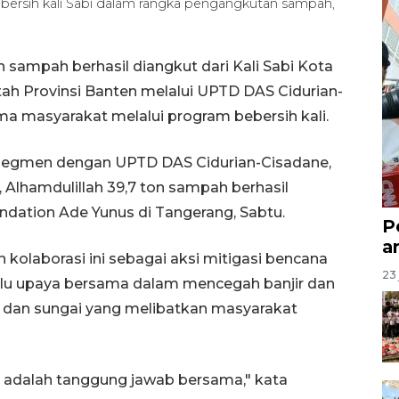
ebersih kali Sabi dalam rangka pengangkutan sampah,
 sampah berhasil diangkut dari Kali Sabi Kota
tah Provinsi Banten melalui UPTD DAS Cidurian-
 masyarakat melalui program bebersih kali.
agi segmen dengan UPTD DAS Cidurian-Cisadane,
Alhamdulillah 39,7 ton sampah berhasil
ndation Ade Yunus di Tangerang, Sabtu.
P
a
kolaborasi ini sebagai aksi mitigasi bencana
23 
perlu upaya bersama dalam mencegah banjir dan
li dan sungai yang melibatkan masyarakat
 adalah tanggung jawab bersama," kata