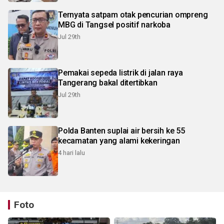
Ternyata satpam otak pencurian ompreng
MBG di Tangsel positif narkoba
Jul 29th
Pemakai sepeda listrik di jalan raya
Tangerang bakal ditertibkan
Jul 29th
Polda Banten suplai air bersih ke 55
kecamatan yang alami kekeringan
4 hari lalu
Foto