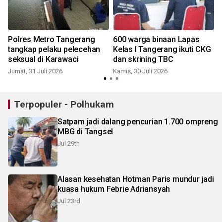
Polres Metro Tangerang
600 warga binaan Lapas
tangkap pelaku pelecehan
Kelas I Tangerang ikuti CKG
seksual di Karawaci
dan skrining TBC
Jumat, 31 Juli 2026
Kamis, 30 Juli 2026
J
Terpopuler - Polhukam
Satpam jadi dalang pencurian 1.700 ompreng
MBG di Tangsel
Jul 29th
Alasan kesehatan Hotman Paris mundur jadi
kuasa hukum Febrie Adriansyah
Jul 23rd