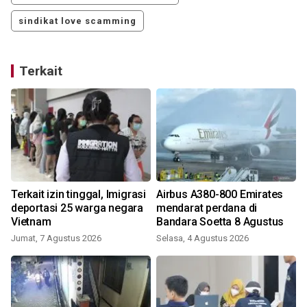
sindikat love scamming
Terkait
Terkait izin tinggal, Imigrasi
Airbus A380-800 Emirates
deportasi 25 warga negara
mendarat perdana di
Vietnam
Bandara Soetta 8 Agustus
Jumat, 7 Agustus 2026
Selasa, 4 Agustus 2026
M