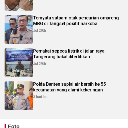
Ternyata satpam otak pencurian ompreng
MBG di Tangsel positif narkoba
Jul 29th
Pemakai sepeda listrik di jalan raya
Tangerang bakal ditertibkan
Jul 29th
Polda Banten suplai air bersih ke 55
kecamatan yang alami kekeringan
3 hari lalu
Foto