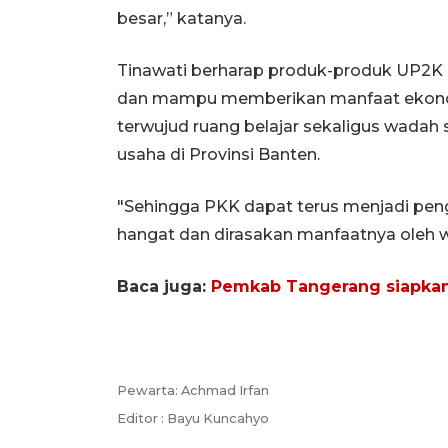
besar,” katanya.
Tinawati berharap produk-produk UP2K da
dan mampu memberikan manfaat ekonomi b
terwujud ruang belajar sekaligus wadah
usaha di Provinsi Banten.
"Sehingga PKK dapat terus menjadi pe
hangat dan dirasakan manfaatnya oleh w
Baca juga:
Pemkab Tangerang siapkan 
Pewarta: Achmad Irfan
Editor : Bayu Kuncahyo