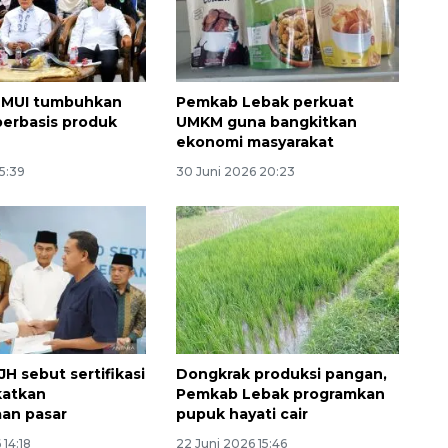
t MUI tumbuhkan
Pemkab Lebak perkuat
erbasis produk
UMKM guna bangkitkan
ekonomi masyarakat
15:39
30 Juni 2026 20:23
132 ribu keluarga graduasi dari
kemiskinan
2026-08-07 06:45:00
H sebut sertifikasi
Dongkrak produksi pangan,
katkan
Pemkab Lebak programkan
an pasar
pupuk hayati cair
 14:18
22 Juni 2026 15:46