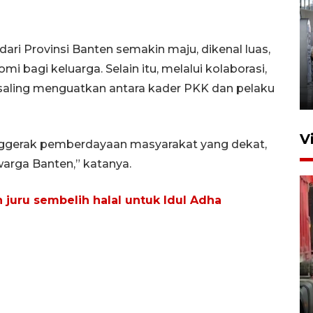
ri Provinsi Banten semakin maju, dikenal luas,
Kunjungan Lebaran di Rutan
agi keluarga. Selain itu, melalui kolaborasi,
Kelas IIB Serang
 saling menguatkan antara kader PKK dan pelaku
22 Maret 2026 21:26
V
nggerak pemberdayaan masyarakat yang dekat,
arga Banten,” katanya.
juru sembelih halal untuk Idul Adha
Kunjungi Cilegon, China lirik
potensi kerjasama di bidang
maritim