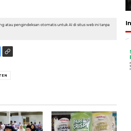
31 Juli 2026 17:40
I
g atau pengindeksan otomatis untuk AI di situs web ini tanpa
TEN