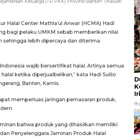
ahteraan Keluarga (TP PKK) Provinsi Banten Tinawati
ur Halal Center Mathla’ul Anwar (HCMA) Hadi
nting bagi pelaku UMKM sebab memberikan nilai
 sehingga lebih dipercaya dan diterima
Indonesia wajib bersertifikat halal. Artinya semua
lal ketika diperjualbelikan,” kata Hadi Sulilo
D
gerang, Banten, Kamis.
K
I
dapat memperluas jaringan pemasaran produk,
19 
odern.
jaminan bahwa produk yang dihasilkan memiliki
Badan Penyelenggara Jaminan Produk Halal