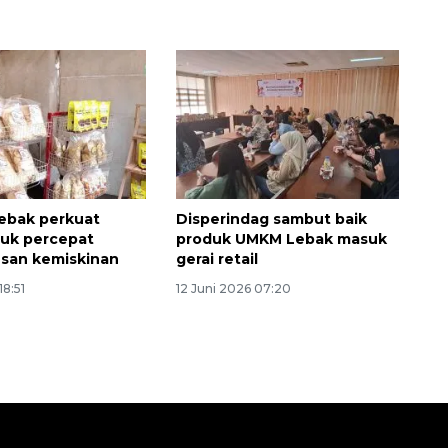
ebak perkuat
Disperindag sambut baik
uk percepat
produk UMKM Lebak masuk
san kemiskinan
gerai retail
18:51
12 Juni 2026 07:20