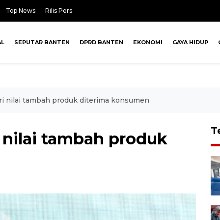
Top News
Rilis Pers
AL
SEPUTAR BANTEN
DPRD BANTEN
EKONOMI
GAYA HIDUP
beri nilai tambah produk diterima konsumen
T
ri nilai tambah produk