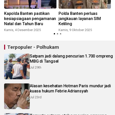
s
Kapolda Banten pastikan
Polda Banten perluas
kesiapsiagaan pengamanan
jangkauan layanan SIM
Ba
Natal dan Tahun Baru
Keliling
Kamis, 4 Desember 2025
Kamis, 9 Oktober 2025
Terpopuler - Polhukam
Satpam jadi dalang pencurian 1.700 ompreng
MBG di Tangsel
Jul 29th
Alasan kesehatan Hotman Paris mundur jadi
kuasa hukum Febrie Adriansyah
Jul 23rd