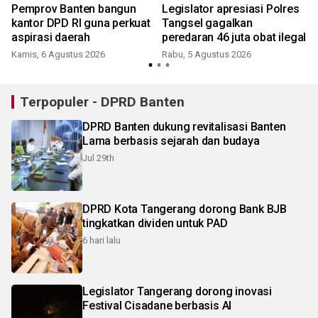
Pemprov Banten bangun
Legislator apresiasi Polres
n
kantor DPD RI guna perkuat
Tangsel gagalkan
aspirasi daerah
peredaran 46 juta obat ilegal
Kamis, 6 Agustus 2026
Rabu, 5 Agustus 2026
J
Terpopuler - DPRD Banten
DPRD Banten dukung revitalisasi Banten
Lama berbasis sejarah dan budaya
Jul 29th
DPRD Kota Tangerang dorong Bank BJB
tingkatkan dividen untuk PAD
6 hari lalu
Legislator Tangerang dorong inovasi
Festival Cisadane berbasis AI