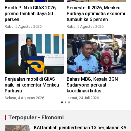
Booth PLN di GIIAS 2026,
Semester II 2026, Menkeu
h
promo tambah daya 50
Purbaya optimistis ekonomi
persen
tumbuh ke 6 persen
Rabu, 5 Agustus 2026
Rabu, 5 Agustus 2026
K
Penjualan mobil di GIIAS
Bahas MBG, Kepala BGN
naik, ini komentar Menkeu
Sudaryono perkuat
Purbaya
koordinasi lintas
kementerian
Selasa, 4 Agustus 2026
Jumat, 24 Juli 2026
R
Terpopuler - Ekonomi
KAI tambah pemberhentian 13 perjalanan KA