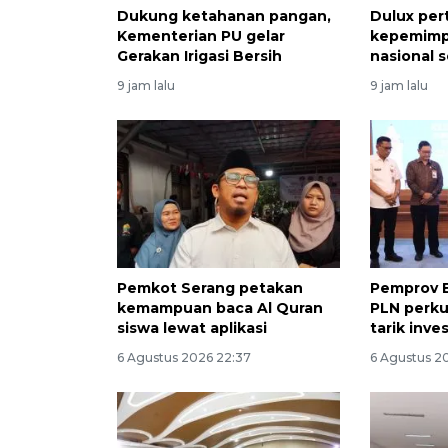
Dukung ketahanan pangan,
Dulux pe
Kementerian PU gelar
kepemimpi
Gerakan Irigasi Bersih
nasional 
9 jam lalu
9 jam lalu
Pemkot Serang petakan
Pemprov 
kemampuan baca Al Quran
PLN perku
siswa lewat aplikasi
tarik inve
6 Agustus 2026 22:37
6 Agustus 20