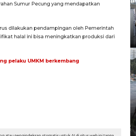
lurahan Sumur Pecung yang mendapatkan
terus dilakukan pendampingan oleh Pemerintah
fikat halal ini bisa meningkatkan produksi dari
nting pelaku UMKM berkembang
g atau pengindeksan otomatis untuk AI di situs web ini tanpa