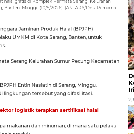
 halal gratis di Komplek Permata Serang, Kelurahan
, Banten, Minggu (10/5/2026). (ANTARA/Desi Purnama
nggara Jaminan Produk Halal (BPJPH)
elaku UMKM di Kota Serang, Banten, untuk
is.
mata Serang Kelurahan Sumur Pecung Kecamatan
D
K
PJPH Entin Nasiatin di Serang, Minggu,
I
ingkungan tersebut yang difasilitasi.
9 j
tor logistik terapkan sertifikasi halal
upa makanan dan minuman, di mana satu pelaku