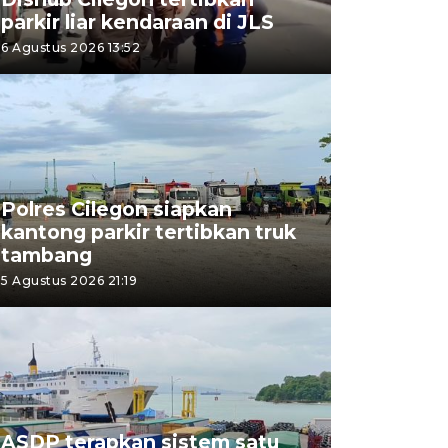
parkir liar kendaraan di JLS
6 Agustus 2026 13:52
Polres Cilegon siapkan
kantong parkir tertibkan truk
tambang
5 Agustus 2026 21:19
ASDP terapkan sistem satu