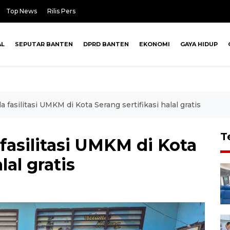
Top News
Rilis Pers
AL
SEPUTAR BANTEN
DPRD BANTEN
EKONOMI
GAYA HIDUP
fasilitasi UMKM di Kota Serang sertifikasi halal gratis
T
asilitasi UMKM di Kota
lal gratis