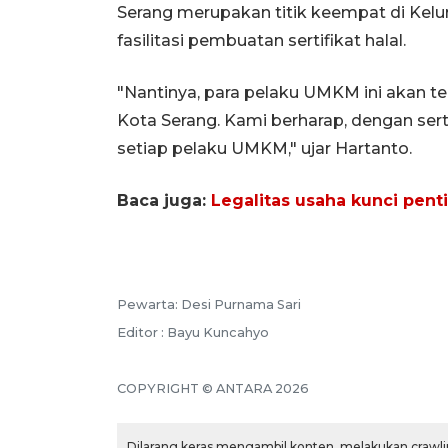
Serang merupakan titik keempat di Ke
fasilitasi pembuatan sertifikat halal.
"Nantinya, para pelaku UMKM ini akan 
Kota Serang. Kami berharap, dengan serti
setiap pelaku UMKM," ujar Hartanto.
Baca juga:
Legalitas usaha kunci pe
Pewarta: Desi Purnama Sari
Editor : Bayu Kuncahyo
COPYRIGHT © ANTARA 2026
Dilarang keras mengambil konten, melakukan crawlin