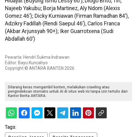
Hidayat (Buyung Ismu Lessy 60’), Diogo Brito, Tiri,
Najeeb Yakubu; Borja Martinez, Aly Ndom (Alexis
Gomez 46’); Dicky Kurniawan (Firman Ramadhan 84’),
Adzikry Fadillah (Rendi Saepul 46’), Carlos Franca
(Akbar Arjunsyah 90+); Iker Guarrotxena (Sudi
Abdallah 60’)
Pewarta: Hendri Sukma Indrawan
Editor: Bayu Kuncahyo
Copyright © ANTARA BANTEN 2026
Dilarang keras mengambil konten, melakukan crawling atau
pengindeksan otomatis untuk AI di situs web ini tanpa izin tertulis dari
Kantor Berita ANTARA.
Tags: