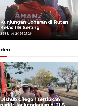
Kunjungan Lebaran di Rutan
Kelas IIB Serang
22 Maret 2026 21:26
ideo
Dishub Cilegon tertibkan
parkir liar kendaraan di JLS