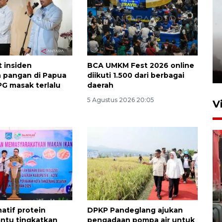
 insiden
BCA UMKM Fest 2026 online
 pangan di Papua
diikuti 1.500 dari berbagai
PG masak terlalu
daerah
5 Agustus 2026 20:05
V
natif protein
DPKP Pandeglang ajukan
ntu tingkatkan
pengadaan pompa air untuk