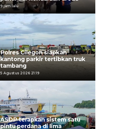
9 jam lalu
Polres Cilegon siapkan
kantong parkir tertibkan truk
tambang
5 Agustus 2026 21:19
ASDP terapkan sistem satu
pintu perdana di lima