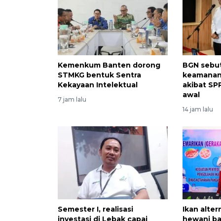
Kemenkum Banten dorong
BGN sebut
STMKG bentuk Sentra
keamanan
Kekayaan Intelektual
akibat SP
awal
7 jam lalu
14 jam lalu
Semester I, realisasi
Ikan alter
investasi di Lebak capai
hewani ba