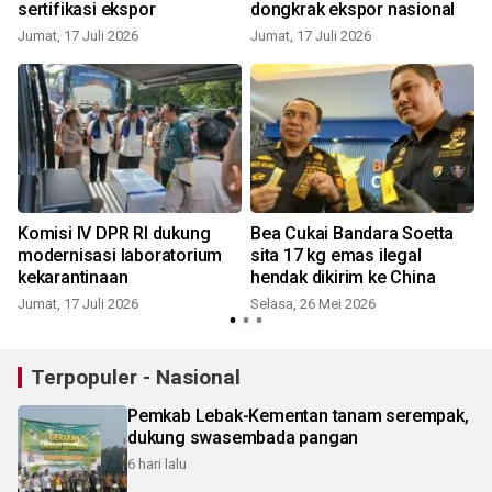
sertifikasi ekspor
dongkrak ekspor nasional
Jumat, 17 Juli 2026
Jumat, 17 Juli 2026
Komisi IV DPR RI dukung
Bea Cukai Bandara Soetta
modernisasi laboratorium
sita 17 kg emas ilegal
kekarantinaan
hendak dikirim ke China
Jumat, 17 Juli 2026
Selasa, 26 Mei 2026
S
Terpopuler - Nasional
Pemkab Lebak-Kementan tanam serempak,
dukung swasembada pangan
6 hari lalu