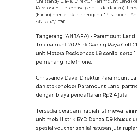
Chrissandy Dave, Direktur Paramount Land (ked
Paramount Enterprise (kedua dari kanan), Fer
(kanan) menjelaskan mengenai ‘Paramount An
ANTARA/Irfan
Tangerang (ANTARA) - Paramount Land 
Tournament 2026’ di Gading Raya Golf C
unit Matera Residences L8 senilai serta 
pemenang hole in one.
Chrissandy Dave, Direktur Paramount La
dan stakeholder Paramount Land, partne
dengan biaya pendaftaran Rp2,4 juta.
Tersedia beragam hadiah istimewa lainny
unit mobil listrik BYD Denza D9 khusus 
spesial voucher senilai ratusan juta rup