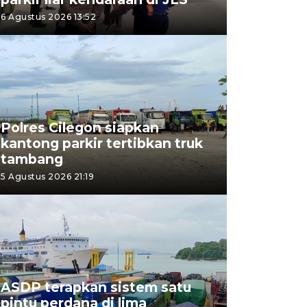
6 Agustus 2026 13:52
Polres Cilegon siapkan
kantong parkir tertibkan truk
tambang
5 Agustus 2026 21:19
ASDP terapkan sistem satu
pintu perdana di lima