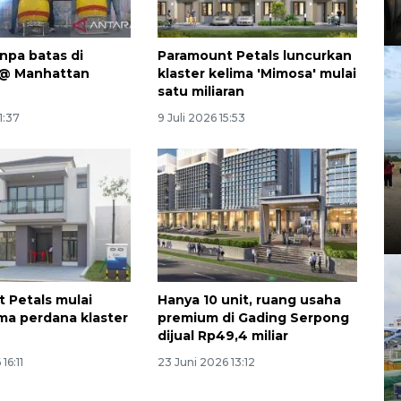
anpa batas di
Paramount Petals luncurkan
@ Manhattan
klaster kelima 'Mimosa' mulai
satu miliaran
11:37
9 Juli 2026 15:53
 Petals mulai
Hanya 10 unit, ruang usaha
ima perdana klaster
premium di Gading Serpong
dijual Rp49,4 miliar
16:11
23 Juni 2026 13:12