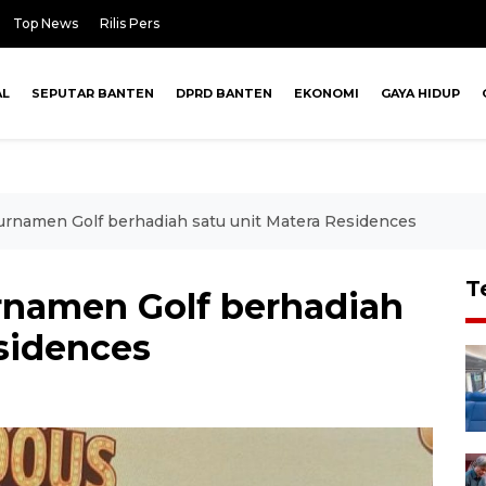
Top News
Rilis Pers
AL
SEPUTAR BANTEN
DPRD BANTEN
EKONOMI
GAYA HIDUP
urnamen Golf berhadiah satu unit Matera Residences
T
rnamen Golf berhadiah
sidences