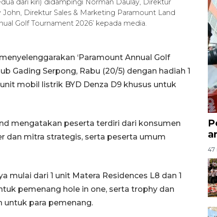
ua dari kiri) didampingi Norman Daulay, Direktur
ry John, Direktur Sales & Marketing Paramount Land
nual Golf Tournament 2026’ kepada media.
menyelenggarakan ‘Paramount Annual Golf
lub Gading Serpong, Rabu (20/5) dengan hadiah 1
1 unit mobil listrik BYD Denza D9 khusus untuk
P
nd mengatakan peserta terdiri dari konsumen
a
r dan mitra strategis, serta peserta umum
47 
a mulai dari 1 unit Matera Residences L8 dan 1
untuk pemenang hole in one, serta trophy dan
iah untuk para pemenang.