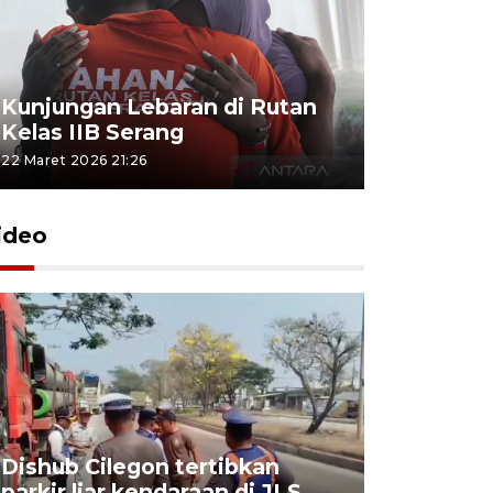
Kunjungan Lebaran di Rutan
Kelas IIB Serang
22 Maret 2026 21:26
ideo
Dishub Cilegon tertibkan
parkir liar kendaraan di JLS