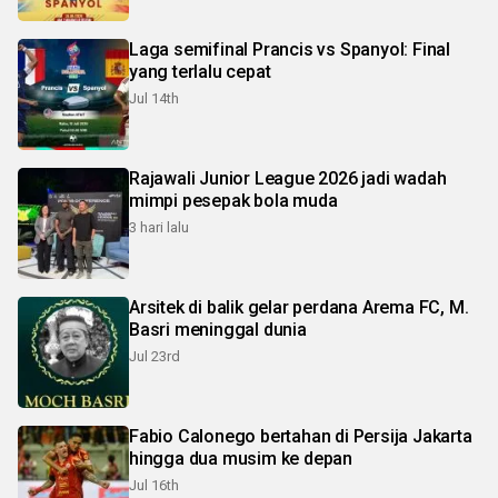
Laga semifinal Prancis vs Spanyol: Final
yang terlalu cepat
Jul 14th
Rajawali Junior League 2026 jadi wadah
mimpi pesepak bola muda
3 hari lalu
Arsitek di balik gelar perdana Arema FC, M.
Basri meninggal dunia
Jul 23rd
Fabio Calonego bertahan di Persija Jakarta
hingga dua musim ke depan
Jul 16th