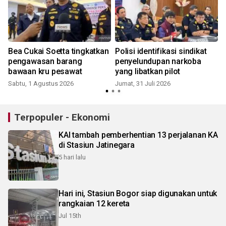
Bea Cukai Soetta tingkatkan
Polisi identifikasi sindikat
pengawasan barang
penyelundupan narkoba
bawaan kru pesawat
yang libatkan pilot
Sabtu, 1 Agustus 2026
Jumat, 31 Juli 2026
M
Terpopuler - Ekonomi
KAI tambah pemberhentian 13 perjalanan KA
di Stasiun Jatinegara
5 hari lalu
Hari ini, Stasiun Bogor siap digunakan untuk
rangkaian 12 kereta
Jul 15th