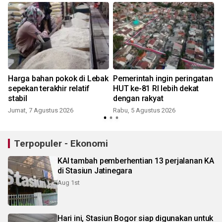
Harga bahan pokok di Lebak
Pemerintah ingin peringatan
sepekan terakhir relatif
HUT ke-81 RI lebih dekat
stabil
dengan rakyat
Jumat, 7 Agustus 2026
Rabu, 5 Agustus 2026
J
Terpopuler - Ekonomi
KAI tambah pemberhentian 13 perjalanan KA
di Stasiun Jatinegara
Aug 1st
Hari ini, Stasiun Bogor siap digunakan untuk