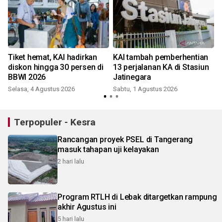
Tiket hemat, KAI hadirkan
KAI tambah pemberhentian
diskon hingga 30 persen di
13 perjalanan KA di Stasiun
BBWI 2026
Jatinegara
Selasa, 4 Agustus 2026
Sabtu, 1 Agustus 2026
K
Terpopuler - Kesra
Rancangan proyek PSEL di Tangerang
masuk tahapan uji kelayakan
2 hari lalu
Program RTLH di Lebak ditargetkan rampung
akhir Agustus ini
5 hari lalu