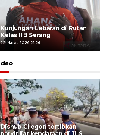
Kunjungan Lebaran di Rutan
Kelas IIB Serang
22 Maret 2026 21:26
ideo
Dishub Cilegon tertibkan
parkir liar kendaraan di JLS