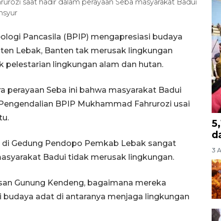
rozi saat hadir dalam perayaan Seba masyarakat Badui
nsyur
logi Pancasila (BPIP) mengapresiasi budaya
ten Lebak, Banten tak merusak lingkungan
 pelestarian lingkungan alam dan hutan.
ra perayaan Seba ini bahwa masyarakat Badui
r Pengendalian BPIP Mukhammad Fahrurozi usai
tu.
5
d
at di Gedung Pendopo Pemkab Lebak sangat
3 
masyarakat Badui tidak merusak lingkungan.
asan Gunung Kendeng, bagaimana mereka
i budaya adat di antaranya menjaga lingkungan