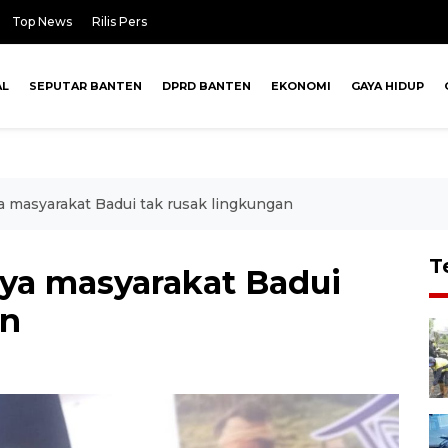
Top News
Rilis Pers
AL
SEPUTAR BANTEN
DPRD BANTEN
EKONOMI
GAYA HIDUP
a masyarakat Badui tak rusak lingkungan
T
aya masyarakat Badui
an