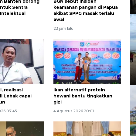
 Banten dorong
BGN sebut insiden
ntuk Sentra
keamanan pangan di Papua
Intelektual
akibat SPPG masak terlalu
awal
23 jam lalu
, realisasi
Ikan alternatif protein
di Lebak capai
hewani bantu tingkatkan
iun
gizi
026 07:45
4 Agustus 2026 20:01