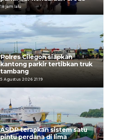
18 jam lalu
Polres Cilegon siapkan
kantong parkir tertibkan truk
tambang
5 Agustus 2026 21:19
ASDP terapkan sistem satu
pintu perdana di lima