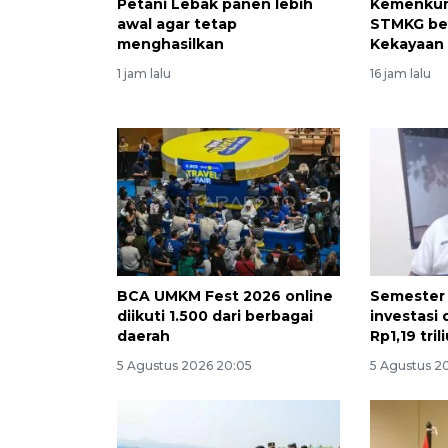
Petani Lebak panen lebih
Kemenkum
awal agar tetap
STMKG be
menghasilkan
Kekayaan 
1 jam lalu
16 jam lalu
BCA UMKM Fest 2026 online
Semester I
diikuti 1.500 dari berbagai
investasi 
daerah
Rp1,19 tril
5 Agustus 2026 20:05
5 Agustus 2