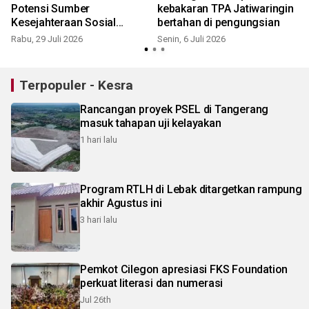
Potensi Sumber
kebakaran TPA Jatiwaringin
Kesejahteraan Sosial
bertahan di pengungsian
berprestasi
Rabu, 29 Juli 2026
Senin, 6 Juli 2026
K
Terpopuler - Kesra
Rancangan proyek PSEL di Tangerang
masuk tahapan uji kelayakan
1 hari lalu
Program RTLH di Lebak ditargetkan rampung
akhir Agustus ini
3 hari lalu
Pemkot Cilegon apresiasi FKS Foundation
perkuat literasi dan numerasi
Jul 26th