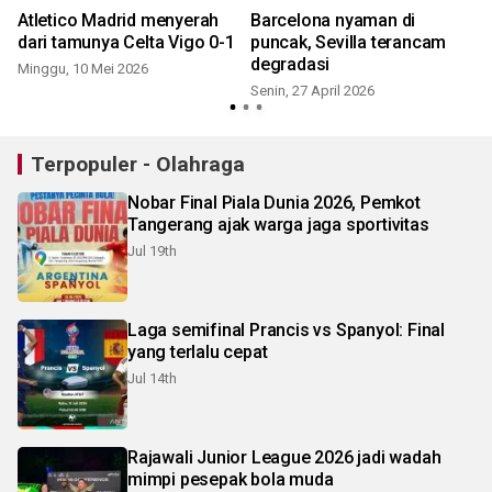
,
Atletico Madrid menyerah
Barcelona nyaman di
dari tamunya Celta Vigo 0-1
puncak, Sevilla terancam
degradasi
Minggu, 10 Mei 2026
S
Senin, 27 April 2026
Terpopuler - Olahraga
Nobar Final Piala Dunia 2026, Pemkot
Tangerang ajak warga jaga sportivitas
Jul 19th
Laga semifinal Prancis vs Spanyol: Final
yang terlalu cepat
Jul 14th
Rajawali Junior League 2026 jadi wadah
mimpi pesepak bola muda