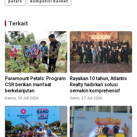
petals
kompetisi basket
Terkait
,
Paramount Petals: Program
Rayakan 10 tahun, Atlantis
CSR berikan manfaat
Realty hadirkan solusi
berkelanjutan
semakin komprehensif
Kamis, 30 Juli 2026
Senin, 27 Juli 2026
K