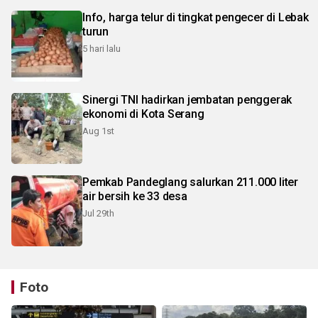
Info, harga telur di tingkat pengecer di Lebak
turun
5 hari lalu
Sinergi TNI hadirkan jembatan penggerak
ekonomi di Kota Serang
Aug 1st
Pemkab Pandeglang salurkan 211.000 liter
air bersih ke 33 desa
Jul 29th
Foto