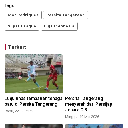
Tags:
Igor Rodrigues
Persita Tangerang
Super League
Liga indonesia
Terkait
Luquinhas tambahan tenaga
Persita Tangerang
baru di Persita Tangerang
menyerah dari Persijap
Jepara 0-3
Rabu, 22 Juli 2026
Minggu, 10 Mei 2026
R