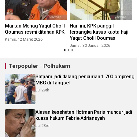
Mantan Menag Yaqut Cholil
Hari ini, KPK panggil
Qoumas resmi ditahan KPK
tersangka kasus kuota haji
Yaqut Cholil Qoumas
Kamis, 12 Maret 2026
Jumat, 30 Januari 2026
R
Terpopuler - Polhukam
Satpam jadi dalang pencurian 1.700 ompreng
MBG di Tangsel
Jul 29th
Alasan kesehatan Hotman Paris mundur jadi
kuasa hukum Febrie Adriansyah
Jul 23rd