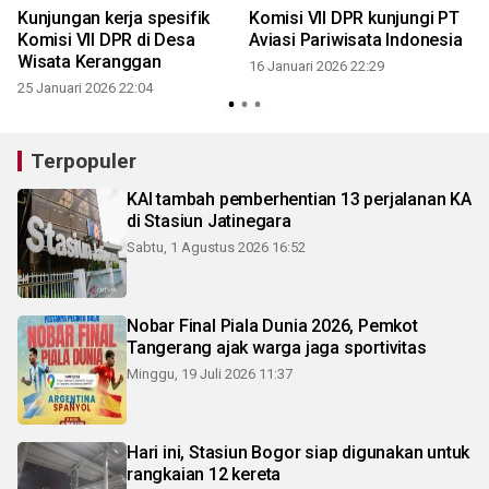
Kunjungan kerja spesifik
Komisi VII DPR kunjungi PT
Komisi VII DPR di Desa
Aviasi Pariwisata Indonesia
Wisata Keranggan
16 Januari 2026 22:29
2
25 Januari 2026 22:04
Terpopuler
KAI tambah pemberhentian 13 perjalanan KA
di Stasiun Jatinegara
Sabtu, 1 Agustus 2026 16:52
Nobar Final Piala Dunia 2026, Pemkot
Tangerang ajak warga jaga sportivitas
Minggu, 19 Juli 2026 11:37
Hari ini, Stasiun Bogor siap digunakan untuk
rangkaian 12 kereta